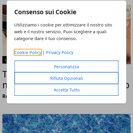
Consenso sui Cookie
Utilizziamo i cookie per ottimizzare il nostro sito
web e il nostro servizio. Puoi scegliere a quali
categorie dare il tuo consenso.
Cookie Policy
|
Privacy Policy
LAVORO
Personalizza
Tutti i vantaggi di un buon
Rifiuta Opzionali
massaggio e perché farne uno
Accetta Tutto
Redazione
- maggio 16, 2023