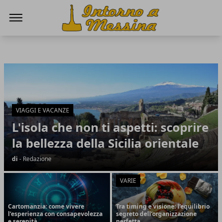
IntornoaMessina.it
IntornoaMessina.it
Articoli in Evidenza
VIAGGI E VACANZE
L'isola che non ti aspetti: scoprire
la bellezza della Sicilia orientale
di
- Redazione
VARIE
Cartomanzia: come vivere
Tra timing e visione: l’equilibrio
l’esperienza con consapevolezza
segreto dell’organizzazione
e serenità
perfetta