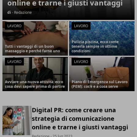
online e trarne i giusti vantaggi
di
- Redazione
LAVORO
LAVORO
Pulizia piscina, ecco come
Tutti i vantaggi di un buon
tenerla sempre in ottime
massaggio e perché farne uno
condizioni
LAVORO
LAVORO
Avviare una nuova attività: ecco
Piano di Emergenza sul Lavoro
cosa devi sapere prima di partire
(PEM): cos'è e a cosa serve
Digital PR: come creare una
strategia di comunicazione
online e trarne i giusti vantaggi
Redazione
- 25 lug 2023