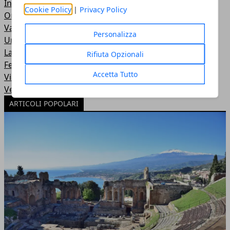
In Città
Cookie Policy
|
Privacy Policy
Online
Varie
Personalizza
Uncategorized
Lavoro
Rifiuta Opzionali
Festività ed Eventi
Accetta Tutto
Viaggi e Vacanze
Vendere
ARTICOLI POPOLARI