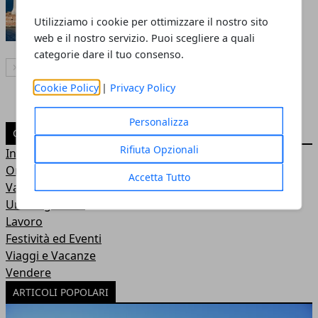
Redazione
- 22 giu 2015
Utilizziamo i cookie per ottimizzare il nostro sito
web e il nostro servizio. Puoi scegliere a quali
categorie dare il tuo consenso.
Articolo Successivo
Cookie Policy
|
Privacy Policy
Personalizza
CATEGORIE
Rifiuta Opzionali
In Città
Online
Accetta Tutto
Varie
Uncategorized
Lavoro
Festività ed Eventi
Viaggi e Vacanze
Vendere
ARTICOLI POPOLARI