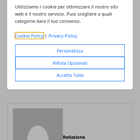
Utilizziamo i cookie per ottimizzare il nostro sito
web e il nostro servizio. Puoi scegliere a quali
categorie dare il tuo consenso.
Facebook
Twitter
Whatsapp
Cookie Policy
|
Privacy Policy
Personalizza
Rifiuta Opzionali
Articolo Precedente
Articolo Successivo
Le più belle spiagge del
Accetta Tutto
Piano di Emergenza sul
Salento
Lavoro (PEM): cos'è e a cosa
serve
Redazione