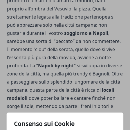
prodotto culinario più amato al mondo, nato
proprio all’ombra del Vesuvio: la pizza. Quella
strettamente legata alla tradizione partenopea si
può apprezzare solo nella città campana: non
gustarla durante il vostro
soggiorno a Napoli
,
sarebbe una sorta di “peccato” da non commettere.
Il momento “clou” della serata, quello dove si vive
l’essenza più pura della movida, avviene a notte
profonda. La “
Napoli by night
” si sviluppa in diverse
zone della città, ma quella più trendy è Bagnoli. Oltre
a passeggiare sullo splendido lungomare della città
campana, questa parte della città è ricca di
locali
modaioli
dove poter ballare e cantare finché non
sorge il sole, mettendo da parte i freni inibitori e
vivendo una serata estremamente coinvolgente dal
punto di vista sensoriale.
Consenso sui Cookie