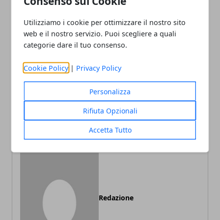
Consenso sui Cookie
Utilizziamo i cookie per ottimizzare il nostro sito
Facebook
Twitter
Whatsapp
web e il nostro servizio. Puoi scegliere a quali
categorie dare il tuo consenso.
Cookie Policy
|
Privacy Policy
Articolo Precedente
Articolo Successivo
Tra timing e visione:
Il calo demografico e la
Personalizza
l’equilibrio segreto
scomparsa delle scuole in
dell’organizzazione
Italia
Rifiuta Opzionali
perfetta
Accetta Tutto
Redazione