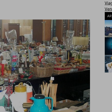
Via
Ven
AR