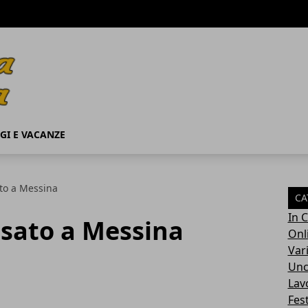
GI E VACANZE
ato a Messina
CA
In C
usato a Messina
Onl
Var
Unc
Lav
Fest