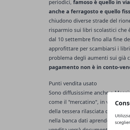
periodici,
famoso è quello in via
anche a ferragosto e quello fiss
chiudono diverse strade del rione.
risparmio sui libri scolastici che
dal 10 settembre fino alla fine d
approfittare per scambiarsi i libr
problema degli aumenti sui già co
pagamento non è in conto-ven
Punti vendita usato
Sono diffusissime anche a Mess
come il "mercatino", in via della
Cons
della tessera rilasciata dal nego
Utilizzi
nella banca dati aprendo un cont
sceglie
vendita verrà documentato. Delle