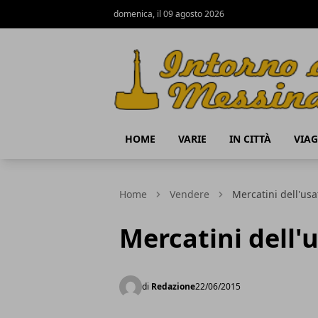
domenica, il 09 agosto 2026
IntornoaMessina.it
HOME
VARIE
IN CITTÀ
VIAG
Home
Vendere
Mercatini dell'us
Mercatini dell'
di
Redazione
22/06/2015