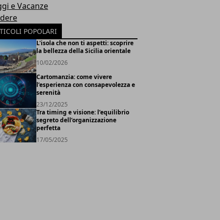
ggi e Vacanze
dere
TICOLI POPOLARI
L'isola che non ti aspetti: scoprire
la bellezza della Sicilia orientale
10/02/2026
Cartomanzia: come vivere
l’esperienza con consapevolezza e
serenità
23/12/2025
Tra timing e visione: l’equilibrio
segreto dell’organizzazione
perfetta
17/05/2025