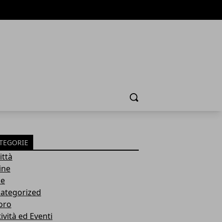
Cerca
TEGORIE
ittà
ine
ie
ategorized
oro
ività ed Eventi