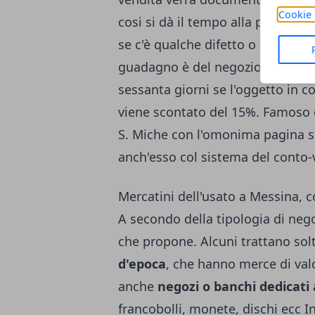
Cookie 
cosi si dà il tempo alla persona c
se c'è qualche difetto o non funz
guadagno è del negozio e il rest
sessanta giorni se l'oggetto in 
viene scontato del 15%. Famoso 
S. Miche con l'omonima pagina su
anch'esso col sistema del conto-
Mercatini dell'usato a Messina, c
A secondo della tipologia di nego
che propone. Alcuni trattano so
d'epoca
, che hanno merce di val
anche
negozi o banchi dedicati 
francobolli, monete, dischi ecc In