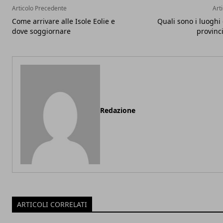
Articolo Precedente
Art
Come arrivare alle Isole Eolie e
Quali sono i luoghi 
dove soggiornare
provinc
Redazione
ARTICOLI CORRELATI