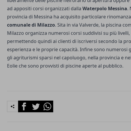
liberamente delle piscine nell'orario di apertura oppure d
ad appositi corsi organizzati dalla
Waterpolo Messina
.
provincia di Messina ha acquisito particolare rinomanza
comunale di Milazzo
. Sita in via Valverde, la piscina c
Milazzo organizza numerosi corsi suddivisi su più livelli,
permettendo quindi ai clienti di iscriversi secondo la pr
esperienza e le proprie capacità. Infine sono numerosi gl
gli agriturismi sparsi nel capoluogo, nella provincia e nel
Eolie che sono provvisti di piscine aperte al pubblico.
Facebook
Twitter
Whatsapp