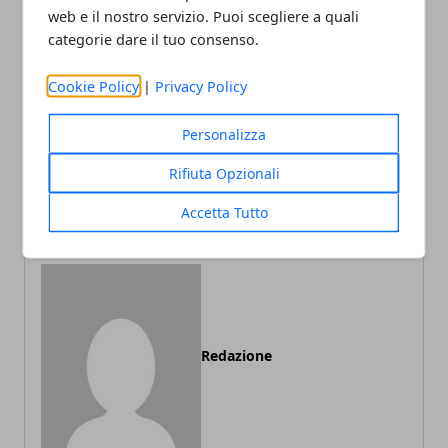
web e il nostro servizio. Puoi scegliere a quali
categorie dare il tuo consenso.
Facebook
Twitter
Whatsapp
Cookie Policy
|
Privacy Policy
Personalizza
Articolo Precedente
Articolo Successivo
Rifiuta Opzionali
3 consigli per donne in
Arredare il bagno
gravidanza
comprando tutto online
Accetta Tutto
Redazione